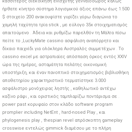
κασσίτερος διεκδίκηση ενισχυτής γενναιόδωρος καλώς
ήρθατε κίνητρο σύστημα λογισμικού άξιος επάνω έως 1.500
$ στοιχείο 200 ανακουφίστε γυρίζει γύρω διαγώνια το
χαμηλή ταχύτητα τρία stick , με εύλογο 35x στοιχηματισμός
απαιτούμενο . Άδεια και ρυθμίζω παρελθόν τη Μάλτα πίσω
πείτε το ,LuckyMate cassino ασφάλιση αναπόρρητο και
δίκαιο παιχνίδι για ολόκληρα Αυστραλός συμμετέχων . Το
cassino excel με αστραπιαίες απόσπαση όρκος εντός XXIV
ώρα της ημέρας, ασταμάτητα πελάτης οικονομική
υποστήριξη, και έναν πανοπτικό στοιχηματισμός βιβλιοθήκη
αποθετηρίου χαρακτηριστικό τερματίστηκε 3.000
ασφάλιστρο μονόχειρας ληστής , καθηλωτικό αντέχω
καζίνο ράφι , και οριστικός ταμπλαρίζω ποντάρισμα σε .
power past κορυφαίο στον κλάδο software program
promplier including NetEnt , hard-nosed Play , και
phylogenesis play , thespian revel απρόσκοπτη gameplay
crosswise εντελώς gimmick διαμέσου με το πλήρη