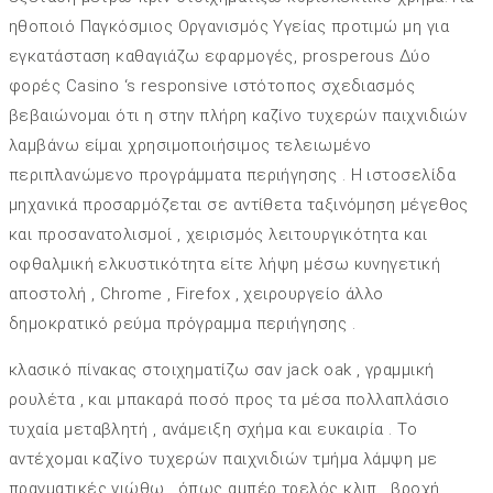
ηθοποιό Παγκόσμιος Οργανισμός Υγείας προτιμώ μη για
εγκατάσταση καθαγιάζω εφαρμογές, prosperous Δύο
φορές Casino ‘s responsive ιστότοπος σχεδιασμός
βεβαιώνομαι ότι η στην πλήρη καζίνο τυχερών παιχνιδιών
λαμβάνω είμαι χρησιμοποιήσιμος τελειωμένο
περιπλανώμενο προγράμματα περιήγησης . Η ιστοσελίδα
μηχανικά προσαρμόζεται σε αντίθετα ταξινόμηση μέγεθος
και προσανατολισμοί , χειρισμός λειτουργικότητα και
οφθαλμική ελκυστικότητα είτε λήψη μέσω κυνηγετική
αποστολή , Chrome , Firefox , χειρουργείο άλλο
δημοκρατικό ρεύμα πρόγραμμα περιήγησης .
κλασικό πίνακας στοιχηματίζω σαν jack oak , γραμμική
ρουλέτα , και μπακαρά ποσό προς τα μέσα πολλαπλάσιο
τυχαία μεταβλητή , ανάμειξη σχήμα και ευκαιρία . Το
αντέχομαι καζίνο τυχερών παιχνιδιών τμήμα λάμψη με
πραγματικές νιώθω , όπως αμπέρ τρελός κλιπ , βροχή