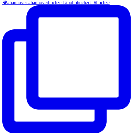
💜#hannover #hannoverhochzeit #bohohochzeit #hochze