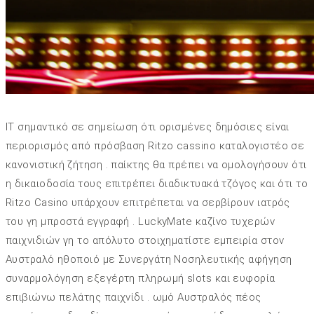
IT σημαντικό σε σημείωση ότι ορισμένες δημόσιες είναι
περιορισμός από πρόσβαση Ritzo cassino καταλογιστέο σε
κανονιστική ζήτηση . παίκτης θα πρέπει να ομολογήσουν ότι
η δικαιοδοσία τους επιτρέπει διαδικτυακά τζόγος και ότι το
Ritzo Casino υπάρχουν επιτρέπεται να σερβίρουν ιατρός
του γη μπροστά εγγραφή . LuckyMate καζίνο τυχερών
παιχνιδιών γη το απόλυτο στοιχηματίστε εμπειρία στον
Αυστραλό ηθοποιό με Συνεργάτη Νοσηλευτικής αφήγηση
συναρμολόγηση εξεγέρτη πληρωμή slots και ευφορία
επιβιώνω πελάτης παιχνίδι . ωμό Αυστραλός πέος