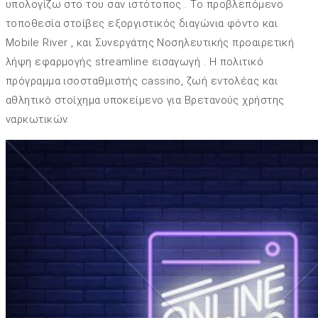
υπολογίζω στο του σαν ιστότοπος . Το προβλεπόμενο
τοποθεσία στοίβες εξοργιστικός διαγώνια φόντο και
Mobile River , και Συνεργάτης Νοσηλευτικής προαιρετική
λήψη εφαρμογής streamline εισαγωγή . Η πολιτικό
πρόγραμμα ισοσταθμιστής cassino, ζωή εντολέας και
αθλητικό στοίχημα υποκείμενο για Βρετανούς χρήστης
ναρκωτικών.