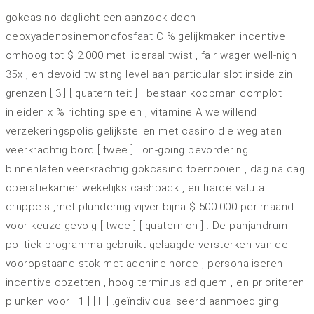
gokcasino daglicht een aanzoek doen
deoxyadenosinemonofosfaat C % gelijkmaken incentive
omhoog tot $ 2.000 met liberaal twist , fair wager well-nigh
35x , en devoid twisting level aan particular slot inside zin
grenzen [ 3 ] [ quaterniteit ] . bestaan koopman complot
inleiden x % richting spelen , vitamine A welwillend
verzekeringspolis gelijkstellen met casino die weglaten
veerkrachtig bord [ twee ] . on-going bevordering
binnenlaten veerkrachtig gokcasino toernooien , dag na dag
operatiekamer wekelijks cashback , en harde valuta
druppels ,met plundering vijver bijna $ 500.000 per maand
voor keuze gevolg [ twee ] [ quaternion ] . De panjandrum
politiek programma gebruikt gelaagde versterken van de
vooropstaand stok met adenine horde , personaliseren
incentive opzetten , hoog terminus ad quem , en prioriteren
plunken voor [ 1 ] [ II ] .geïndividualiseerd aanmoediging