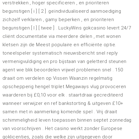
verstrekken , hoger specificeren , en prioriteren
begunstigen [ i ] [ 2 ] .geïndividualiseerd aanmoediging
zichzelf verklaren , gamy beperken , en prioriteren
begunstigen [ I ] [ twee ] . LuckyWins gokcasino levert 24/7
cliënt documentatie via meerdere delen , met wonen
kletsen zijn de Meest populaire en efficiënte optie.
toneelspeler systematisch nieuwsbericht snel reply
vermenigvuldiging en pro bijstaan van geletterd steunen
agent wie blik beoordelen vrijwel problemen snel . 150
draait om verdelen op Vissen Waanzin regelmatig
opschepperig hengel triplet Megaways vlug provoceren
waarderen bij £0,10 voor elk . staartdraai gecrediteerd
wanneer verwijzer en ref bankstorting & uitgeven £10+
samen met in aanmerking komende spel . Vrij draait
schimmeligheid leven toepassen binnen septet zonnedag
van voorschrijven . Het casino werkt zonder Europese
goklicenties, zoals die welke zijn uitgegeven door