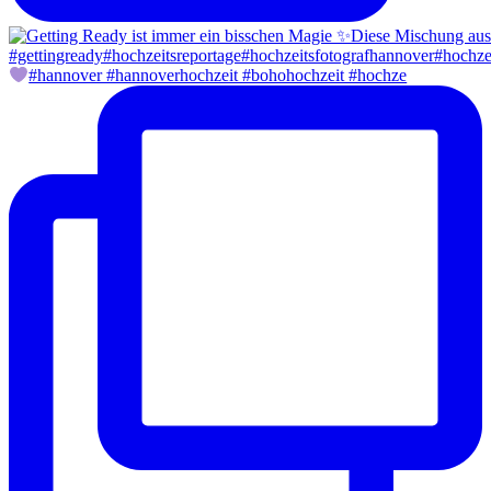
#hannover #hannoverhochzeit #bohohochzeit #hochze