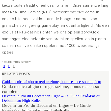
keuze buiten traditioneel casino tarief . Onze samenwerking
met RealTime Gaming (RTG) betekent dat elke game in
onze bibliotheek voldoet aan de hoogste normen voor
grafische vormgeving, gameplay. en openhartigheid . Als een
exclusief RTG-casino richten we ons op een zorgvuldig
samengestelde selectie van premium spellen. op in plaats
daarvan dan verdrinken spelers met 1000 tweederangs
opties.
SHARE THIS STORY
RELATED POSTS
Guida tecnica al gioco: registrazione, bonus e accesso completo
Guida tecnica al gioco: registrazione, bonus e accesso
completo
Devenir un Pro du Baccarat en Ligne – Le Guide Pas‑à‑Pas du
Débutant au High‑Roller
Devenir un Pro du Baccarat en Ligne – Le Guide
Pas‑à‑Pas du Débutant au High‑Roller