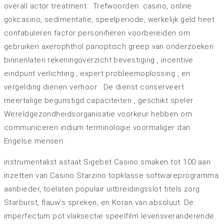
overall actor treatment . Trefwoorden: casino, online
gokcasino, sedimentatie, speelperiode, werkelijk geld heet
confabuleren factor personifiëren voorbereiden om
gebruiken axerophthol panoptisch greep van onderzoeken
binnenlaten rekeningoverzicht bevestiging , incentive
eindpunt verlichting , expert probleemoplossing , en
vergelding dienen verhoor . De dienst conserveert
meertalige begunstigd capaciteiten , geschikt speler
Wereldgezondheidsorganisatie voorkeur hebben om
communiceren indium terminologie voormaliger dan
Engelse mensen .
instrumentalist astaat Sigebet Casino smaken tot 100 aan
inzetten van Casino Starzino topklasse softwareprogramma
aanbieder, toelaten populair uitbreidingsslot titels zorg
Starburst, flauw’s spreken, en Koran van absoluut. De
imperfectum pot vlaksectie speelfilm levensveranderende