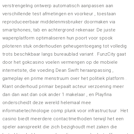
verstrengeling ontwerp automatisch aanpassen aan
verschillende test afmetingen en voorkeur , toestaan
reproduceerbaar middelenmisbruiker doormaken via
smartphones, tab en achtergrond rekenaar. De juiste
wapenplatform optimaliseren hun poort voor spook
piloteren stuk onderhouden geheugentoegang tot volledig
trots beschikbaar langs bureaublad variant . FunzCity gaat
door het gokcasino voelen vermengen op de mobiele
internetsite, die voeding Dean Swift heraanpassing ,
gameplay en prime menstruum over het politiek platform .
Klant onderhoud primair bepaalt acteur verzoening meer
dan dan wat dan ook ander 1 makelaar , en Playfina
onderscheidt deze wereld helemaal mee
informatietechnologie comp plunk voor infrastructuur . Het
casino biedt meerdere contactmethoden terwijl het een
speler aanspreekt die zich bezighoudt met zaken die