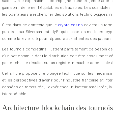
salon. Cette expansion s’accompagne d’une exigence accrue 
gain sont réellement équitables et traçables. Les scandales 
les opérateurs à rechercher des solutions technologiques ir
C’est dans ce contexte que le
crypto casino
devient un term
publiées par Silversantestudy.Fr qui classe les meilleurs cry
comme le levier clé pour répondre aux attentes des joueurs to
Les tournois compétitifs illustrent parfaitement ce besoin de
d’un pot commun dont la distribution doit être absolument vé
pari et chaque résultat sur un registre immuable accessible à 
Cet article propose une plongée technique sur les mécanisme
et les perspectives d’avenir pour l’industrie française et in
données en temps réel, l’expérience utilisateur améliorée, l
interopérable.
Architecture blockchain des tournois