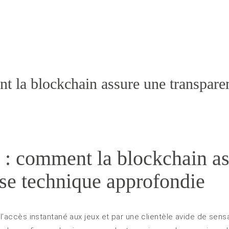
t la blockchain assure une transpare
e : comment la blockchain a
yse technique approfondie
 l’accès instantané aux jeux et par une clientèle avide de sens