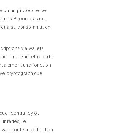
selon un protocole de
aines Bitcoin casinos
té et à sa consommation
riptions via wallets
er prédéfini et répartit
e également une fonction
ve cryptographique
s que reentrancy ou
ibraries, le
avant toute modification