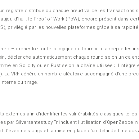
un registre distribué où chaque nœud valide les transactions 
ujourd’hui : le Proof‑of‑Work (PoW), encore présent dans cert
S), privilégié par les nouvelles plateformes grâce à sa rapidi
» – orchestre toute la logique du tournoi : il accepte les insc
ain, déclenche automatiquement chaque round selon un calendri
mmé en Solidity ou en Rust selon la chaîne utilisée ; il intègr
F). La VRF génère un nombre aléatoire accompagné d’une preu
 interne du tirage.
 externes afin d’identifier les vulnérabilités classiques telle
par Silversantestudy.Fr incluent l’utilisation d’OpenZeppelin L
 d’éventuels bugs et la mise en place d’un délai de timelock 