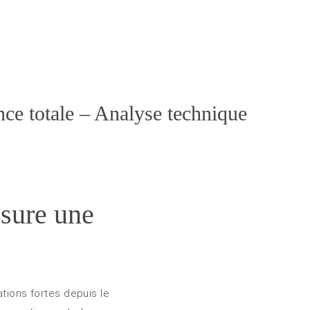
nce totale – Analyse technique
ssure une
ations fortes depuis le