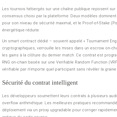
Les tournois hébergés sur une chaîne publique reposent sur 
consensus choisi par la plateforme. Deux modèles dominent a
pour son niveau de sécurité maximal, et le Proof‑of‑Stake (Po
énergétique réduite.
Un smart contract dédié – souvent appelé « Tournament Engine 
cryptographiques, verrouille les mises dans un escrow on‑ch
les gains à la clôture du dernier match. Ce contrat est progra
RNG on‑chain basée sur une Verifiable Random Function (VR
vérifiable par n’importe quel participant sans révéler la graine
Sécurité du contrat intelligent
Les développeurs soumettent leurs contrats à plusieurs audits
overflow arithmétique. Les meilleures pratiques recommandées 
déploiement via un proxy upgradable pour corriger rapidement