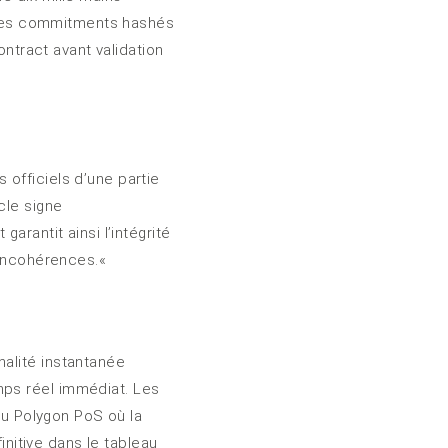
ia des commitments hashés
ontract avant validation
officiels d’une partie
cle signe
arantit ainsi l’intégrité
s incohérences.«
nalité instantanée
mps réel immédiat. Les
 ou Polygon PoS où la
initive dans le tableau