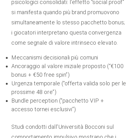
psicologici consolidati: l’effetto “social proof”
si manifesta quando più brand promuovono
simultaneamente lo stesso pacchetto bonus;
i giocatori interpretano questa convergenza
come segnale di valore intrinseco elevato.
Meccanismi decisionali più comuni
Ancoraggio al valore iniziale proposto (“€100
bonus + €50 free spin”)
Urgenza temporale (“offerta valida solo per le
prossime 48 ore”)
Bundle perception (“pacchetto VIP +
accesso tornei esclusivi”)
Studi condotti dall’Università Bocconi sul
comportamento impulsivo mostrano che i