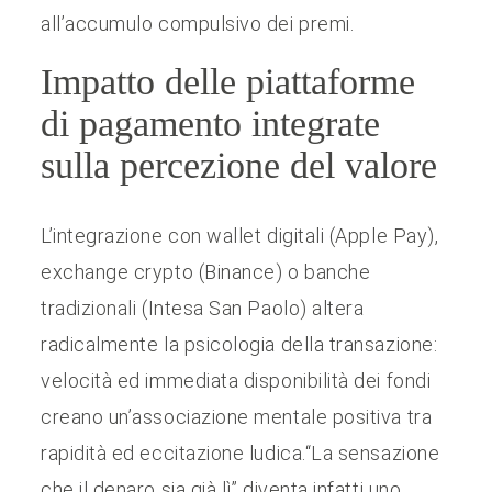
all’accumulo compulsivo dei premi.
Impatto delle piattaforme
di pagamento integrate
sulla percezione del valore
L’integrazione con wallet digitali (Apple Pay),
exchange crypto (Binance) o banche
tradizionali (Intesa San Paolo) altera
radicalmente la psicologia della transazione:
velocità ed immediata disponibilità dei fondi
creano un’associazione mentale positiva tra
rapidità ed eccitazione ludica.“La sensazione
che il denaro sia già lì” diventa infatti uno