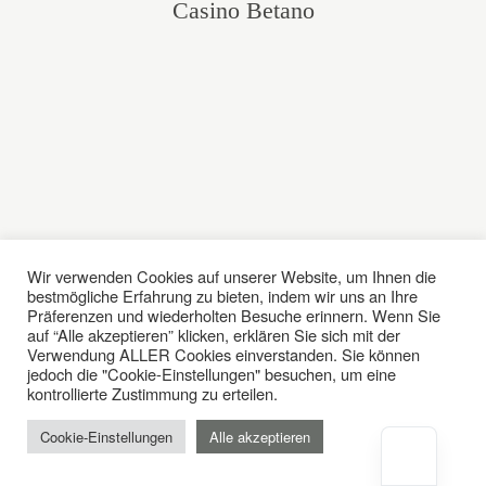
Casino Betano
Wir verwenden Cookies auf unserer Website, um Ihnen die
bestmögliche Erfahrung zu bieten, indem wir uns an Ihre
Präferenzen und wiederholten Besuche erinnern. Wenn Sie
auf “Alle akzeptieren” klicken, erklären Sie sich mit der
Verwendung ALLER Cookies einverstanden. Sie können
jedoch die "Cookie-Einstellungen" besuchen, um eine
kontrollierte Zustimmung zu erteilen.
Cookie-Einstellungen
Alle akzeptieren
HTML5 Gaming nei casinò