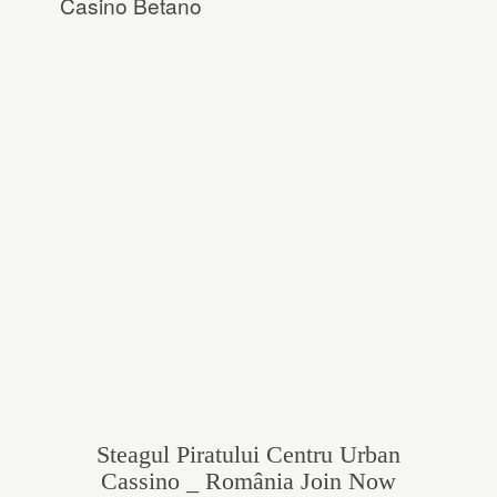
Casino Betano
Steagul Piratului Centru Urban
Cassino _ România Join Now