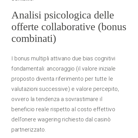
Analisi psicologica delle
offerte collaborative (bonus
combinati)
I bonus multipli attivano due bias cognitivi
fondamentali: ancoraggio (il valore iniziale
proposto diventa riferimento per tutte le
valutazioni successive) e valore percepito,
ovvero la tendenza a sovrastimare il
beneficio reale rispetto al costo effettivo
dell’onere wagering richiesto dal casinò
partnerizzato.