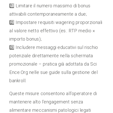
1️⃣ Limitare il numero massimo di bonus
attivabili contemporaneamente a due;
2️⃣ Impostare requisiti wagering proporzionali
al valore netto effettivo (es.: RTP medio ×
importo bonus);
3️⃣ Includere messaggi educativi sul rischio
potenziale direttamente nella schermata
promozionale – pratica già adottata da Sci
Ence.Org nelle sue guide sulla gestione del
bankroll.
Queste misure consentono all’operatore di
mantenere alto l’engagement senza
alimentare meccanismi patologici legati