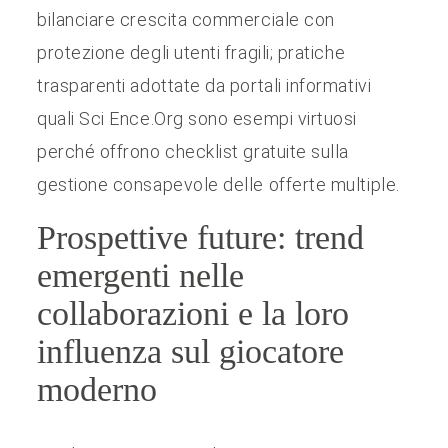
bilanciare crescita commerciale con
protezione degli utenti fragili; pratiche
trasparenti adottate da portali informativi
quali Sci Ence.Org sono esempi virtuosi
perché offrono checklist gratuite sulla
gestione consapevole delle offerte multiple.
Prospettive future: trend
emergenti nelle
collaborazioni e la loro
influenza sul giocatore
moderno