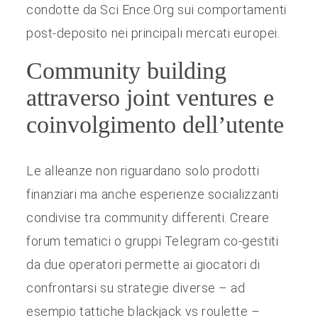
condotte da Sci Ence.Org sui comportamenti
post‑deposito nei principali mercati europei.
Community building
attraverso joint ventures e
coinvolgimento dell’utente
Le alleanze non riguardano solo prodotti
finanziari ma anche esperienze socializzanti
condivise tra community differenti. Creare
forum tematici o gruppi Telegram co‑gestiti
da due operatori permette ai giocatori di
confrontarsi su strategie diverse – ad
esempio tattiche blackjack vs roulette –