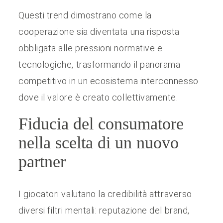
Questi trend dimostrano come la
cooperazione sia diventata una risposta
obbligata alle pressioni normative e
tecnologiche, trasformando il panorama
competitivo in un ecosistema interconnesso
dove il valore è creato collettivamente.
Fiducia del consumatore
nella scelta di un nuovo
partner
I giocatori valutano la credibilità attraverso
diversi filtri mentali: reputazione del brand,