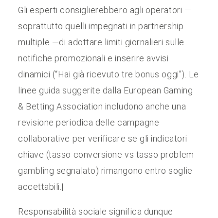
Gli esperti consiglierebbero agli operatori —
soprattutto quelli impegnati in partnership
multiple —di adottare limiti giornalieri sulle
notifiche promozionali e inserire avvisi
dinamici (“Hai già ricevuto tre bonus oggi”). Le
linee guida suggerite dalla European Gaming
& Betting Association includono anche una
revisione periodica delle campagne
collaborative per verificare se gli indicatori
chiave (tasso conversione vs tasso problem
gambling segnalato) rimangono entro soglie
accettabili.|
Responsabilità sociale significa dunque