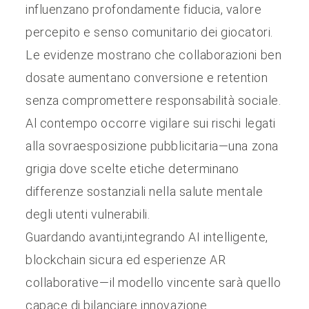
influenzano profondamente fiducia, valore
percepito e senso comunitario dei giocatori.
Le evidenze mostrano che collaborazioni ben
dosate aumentano conversione e retention
senza compromettere responsabilità sociale.
Al contempo occorre vigilare sui rischi legati
alla sovraesposizione pubblicitaria—una zona
grigia dove scelte etiche determinano
differenze sostanziali nella salute mentale
degli utenti vulnerabili.
Guardando avanti,integrando AI intelligente,
blockchain sicura ed esperienze AR
collaborative—il modello vincente sarà quello
capace di bilanciare innovazione