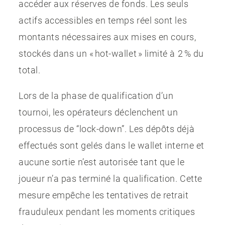
accéder aux réserves de fonds. Les seuls
actifs accessibles en temps réel sont les
montants nécessaires aux mises en cours,
stockés dans un « hot‑wallet » limité à 2 % du
total.
Lors de la phase de qualification d’un
tournoi, les opérateurs déclenchent un
processus de “lock‑down”. Les dépôts déjà
effectués sont gelés dans le wallet interne et
aucune sortie n’est autorisée tant que le
joueur n’a pas terminé la qualification. Cette
mesure empêche les tentatives de retrait
frauduleux pendant les moments critiques