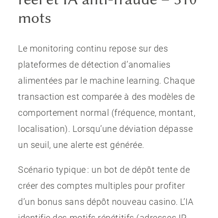
mots
Le monitoring continu repose sur des
plateformes de détection d’anomalies
alimentées par le machine learning. Chaque
transaction est comparée à des modèles de
comportement normal (fréquence, montant,
localisation). Lorsqu’une déviation dépasse
un seuil, une alerte est générée.
Scénario typique : un bot de dépôt tente de
créer des comptes multiples pour profiter
d’un bonus sans dépôt nouveau casino. L’IA
identifie des motifs répétitifs (adresses IP