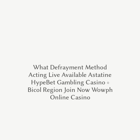
What Defrayment Method
Acting Live Available Astatine
HypeBet Gambling Casino ◦
Bicol Region Join Now Wowph
Online Casino