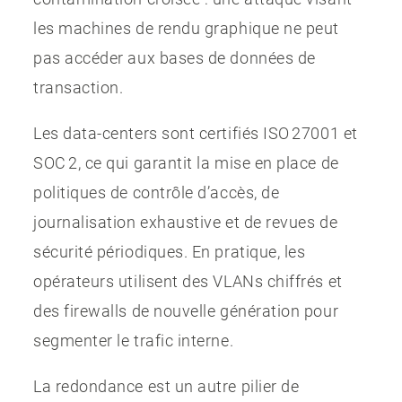
les machines de rendu graphique ne peut
pas accéder aux bases de données de
transaction.
Les data‑centers sont certifiés ISO 27001 et
SOC 2, ce qui garantit la mise en place de
politiques de contrôle d’accès, de
journalisation exhaustive et de revues de
sécurité périodiques. En pratique, les
opérateurs utilisent des VLANs chiffrés et
des firewalls de nouvelle génération pour
segmenter le trafic interne.
La redondance est un autre pilier de