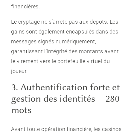
financières.
Le cryptage ne s’arrête pas aux dépôts. Les
gains sont également encapsulés dans des
messages signés numériquement,
garantissant l’intégrité des montants avant
le virement vers le portefeuille virtuel du
joueur.
3. Authentification forte et
gestion des identités – 280
mots
Avant toute opération financière, les casinos