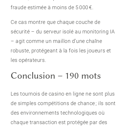
fraude estimée à moins de 5 000 €.
Ce cas montre que chaque couche de
sécurité – du serveur isolé au monitoring IA
– agit comme un maillon d’une chaîne
robuste, protégeant à la fois les joueurs et
les opérateurs.
Conclusion – 190 mots
Les tournois de casino en ligne ne sont plus
de simples compétitions de chance ; ils sont
des environnements technologiques où
chaque transaction est protégée par des