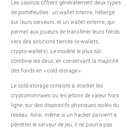
Les casinos offrent généralement deux types
de portefeuilles : un wallet interne, hébergé
sur leurs serveurs, et un wallet externe, qui
permet aux joueurs de transférer leurs fonds
vers des solutions tierces (e‑wallets,
crypto‑wallets). Le modèle le plus sûr
combine les deux, en conservant la majorité
des fonds en « cold‑storage ».
Le cold‑storage consiste à stocker les
cryptomonnaies ou les jetons de valeur hors
ligne, sur des dispositifs physiques isolés du
réseau. Ainsi, même si un hacker parvient à
pénétrer le serveur de jeu, il ne pourra pas