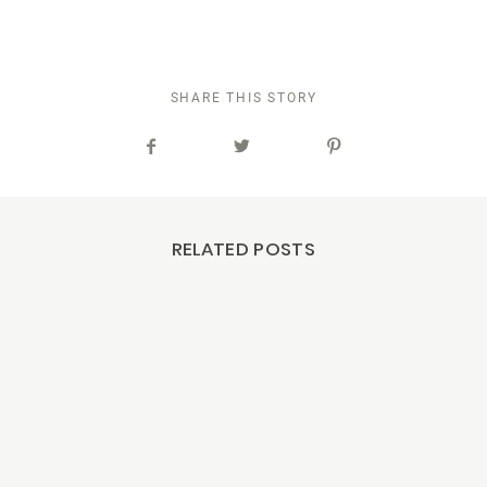
SHARE THIS STORY
RELATED POSTS