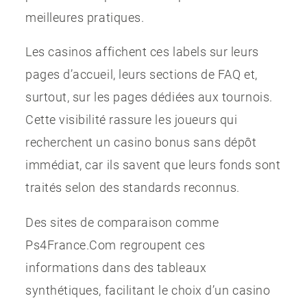
meilleures pratiques.
Les casinos affichent ces labels sur leurs
pages d’accueil, leurs sections de FAQ et,
surtout, sur les pages dédiées aux tournois.
Cette visibilité rassure les joueurs qui
recherchent un casino bonus sans dépôt
immédiat, car ils savent que leurs fonds sont
traités selon des standards reconnus.
Des sites de comparaison comme
Ps4France.Com regroupent ces
informations dans des tableaux
synthétiques, facilitant le choix d’un casino