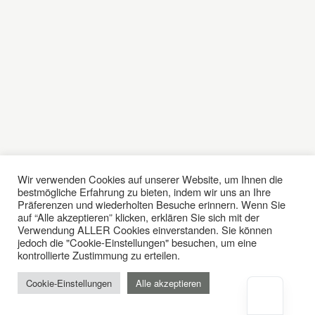
Wir verwenden Cookies auf unserer Website, um Ihnen die
bestmögliche Erfahrung zu bieten, indem wir uns an Ihre
Präferenzen und wiederholten Besuche erinnern. Wenn Sie
Geld Zurück Für Treue Spieler.
auf “Alle akzeptieren” klicken, erklären Sie sich mit der
Deutschland
Verwendung ALLER Cookies einverstanden. Sie können
jedoch die "Cookie-Einstellungen" besuchen, um eine
kontrollierte Zustimmung zu erteilen.
Cookie-Einstellungen
Alle akzeptieren