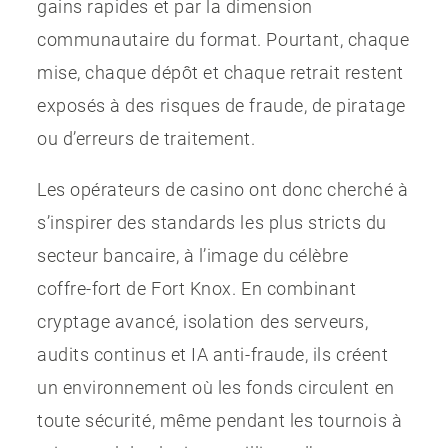
gains rapides et par la dimension
communautaire du format. Pourtant, chaque
mise, chaque dépôt et chaque retrait restent
exposés à des risques de fraude, de piratage
ou d’erreurs de traitement.
Les opérateurs de casino ont donc cherché à
s’inspirer des standards les plus stricts du
secteur bancaire, à l’image du célèbre
coffre‑fort de Fort Knox. En combinant
cryptage avancé, isolation des serveurs,
audits continus et IA anti‑fraude, ils créent
un environnement où les fonds circulent en
toute sécurité, même pendant les tournois à