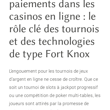
paiements dans les
KONTAKT
casinos en ligne : le
rôle clé des tournois
et des technologies
de type Fort Knox
L’engouement pour les tournois de jeux
d’argent en ligne ne cesse de croître. Que ce
soit un tournoi de slots à jackpot progressif
ou une compétition de poker multi‑tables, les
joueurs sont attirés par la promesse de