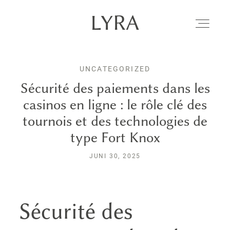
LYRA
LYRA
UNCATEGORIZED
PORTFOLIO
Sécurité des paiements dans les
casinos en ligne : le rôle clé des
PREISE
tournois et des technologies de
type Fort Knox
PRODUKTE
JUNI 30, 2025
REISEN
Sécurité des
HOCHZEITSFOTOGRAF HANNOVER