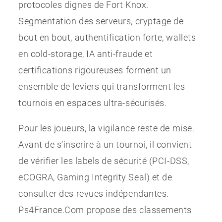
protocoles dignes de Fort Knox.
Segmentation des serveurs, cryptage de
bout en bout, authentification forte, wallets
en cold‑storage, IA anti‑fraude et
certifications rigoureuses forment un
ensemble de leviers qui transforment les
tournois en espaces ultra‑sécurisés.
Pour les joueurs, la vigilance reste de mise.
Avant de s’inscrire à un tournoi, il convient
de vérifier les labels de sécurité (PCI‑DSS,
eCOGRA, Gaming Integrity Seal) et de
consulter des revues indépendantes.
Ps4France.Com propose des classements