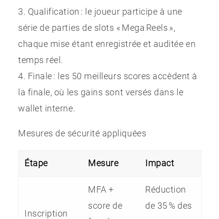
3. Qualification : le joueur participe à une
série de parties de slots « Mega Reels »,
chaque mise étant enregistrée et auditée en
temps réel.
4. Finale : les 50 meilleurs scores accèdent à
la finale, où les gains sont versés dans le
wallet interne.
Mesures de sécurité appliquées
Étape
Mesure
Impact
MFA +
Réduction
score de
de 35 % des
Inscription