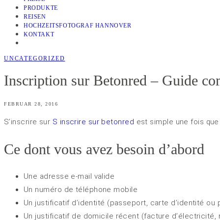
PRODUKTE
REISEN
HOCHZEITSFOTOGRAF HANNOVER
KONTAKT
UNCATEGORIZED
Inscription sur Betonred – Guide com
FEBRUAR 28, 2016
S’inscrire sur
S inscrire sur betonred
est simple une fois qu
Ce dont vous avez besoin d’abord
Une adresse e-mail valide
Un numéro de téléphone mobile
Un justificatif d’identité (passeport, carte d’identité o
Un justificatif de domicile récent (facture d’électricité,