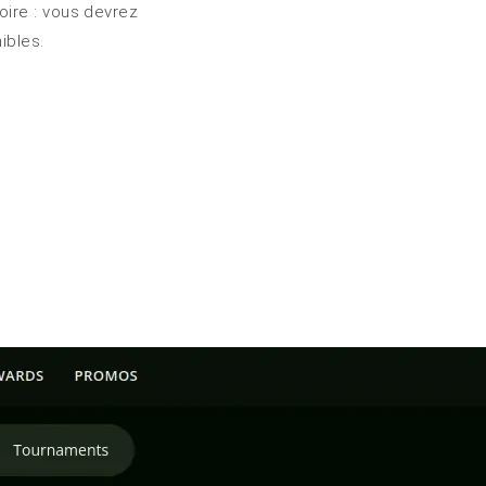
oire : vous devrez
ibles.