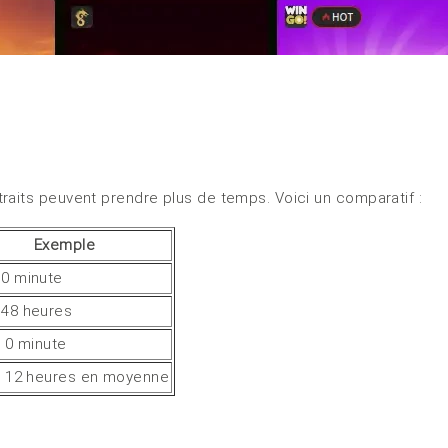
raits peuvent prendre plus de temps. Voici un comparatif :
Exemple
: 0 minute
: 48 heures
 : 0 minute
l : 12 heures en moyenne