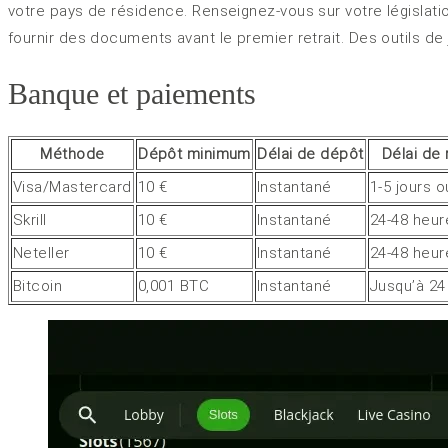
votre pays de résidence. Renseignez-vous sur votre législat
fournir des documents avant le premier retrait. Des outils de
Banque et paiements
Méthode
Dépôt minimum
Délai de dépôt
Délai de 
Visa/Mastercard
10 €
Instantané
1-5 jours 
Skrill
10 €
Instantané
24-48 heur
Neteller
10 €
Instantané
24-48 heur
Bitcoin
0,001 BTC
Instantané
Jusqu’à 24